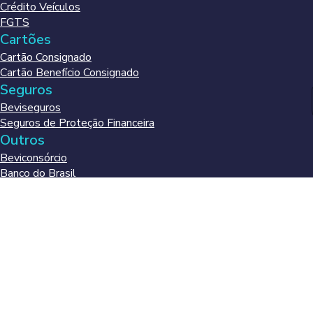
Crédito Veículos
FGTS
Cartões
Cartão Consignado
Cartão Benefício Consignado
Seguros
Beviseguros
Seguros de Proteção Financeira
Outros
Beviconsórcio
Banco do Brasil
Bevisolar
Soluções
Bevipentágono
BeviAjuda
Matriz (Presidente Prudente - SP):
Av. Manoel Goulart, 300 - Vila Nova - CEP
19010-270 - 18 3916 9100