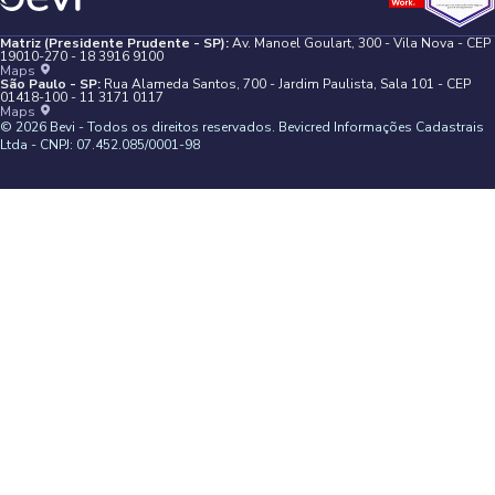
Matriz (Presidente Prudente - SP):
Av. Manoel Goulart, 300 - Vila Nova - CEP
19010-270 - 18 3916 9100
Maps
São Paulo - SP:
Rua Alameda Santos, 700 - Jardim Paulista, Sala 101 - CEP
01418-100 - 11 3171 0117
Maps
©
2026
Bevi - Todos os direitos reservados. Bevicred Informações Cadastrais
Ltda - CNPJ: 07.452.085/0001-98